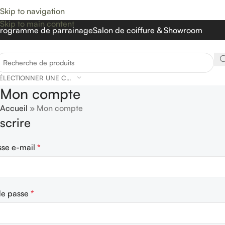
Skip to navigation
Skip to main content
rogramme de parrainage
Salon de coiffure & Showroom
SÉLECTIONNER UNE CATÉGORIE
Mon compte
Accueil
»
Mon compte
nscrire
sse e-mail
*
de passe
*