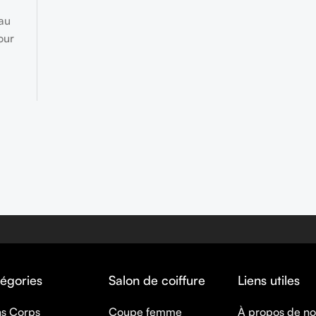
au
our
égories
Salon de coiffure
Liens utiles
ns Corps
Coupe femme
À propos de n