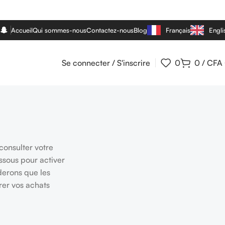
Accueil
Qui sommes-nous
Contactez-nous
Blog
Français
Engli
Se connecter / S'inscrire
0
0
/
CFA
onsulter votre
ssous pour activer
erons que les
rer vos achats