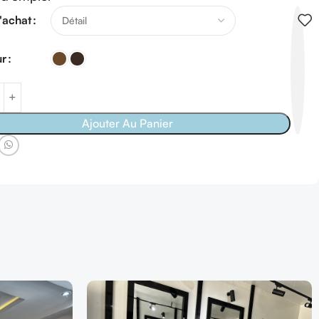
'achat
ur
Ajouter Au Panier