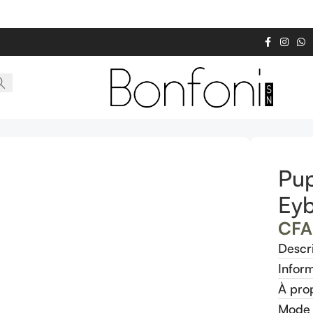
Pup
Eyb
CFA
Descr
Infor
À pro
Mode 