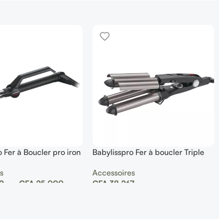
 Fer à Boucler pro iron
Babylisspro Fer à boucler Triple
l 19 mm
tourmaline triple waver Tte
s
Accessoires
9
–
CFA
25.000
CFA
38.267