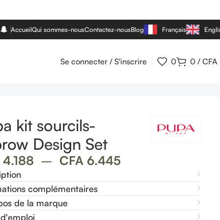
Accueil
Qui sommes-nous
Contactez-nous
Blog
Français
Engli
Se connecter / S'inscrire
0
0
/
CFA
a kit sourcils-
row Design Set
4.188
–
CFA
6.445
iption
mations complémentaires
pos de la marque
d'emploi