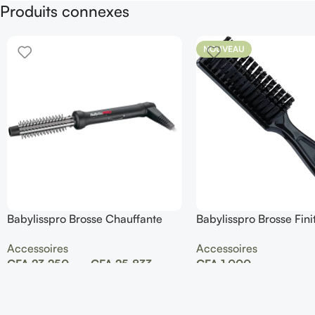
Produits connexes
NOUVEAU
Babylisspro Brosse Chauffante
Babylisspro Brosse Fini
Hot Brush 18mm
Accessoires
Accessoires
CFA
1.000
CFA
23.250
–
CFA
25.833