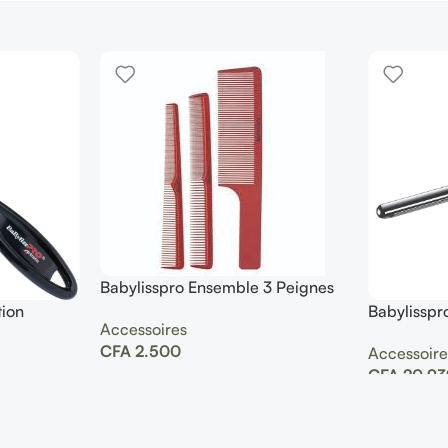
Babylisspro Ensemble 3 Peignes
Cheveux
tion
Babylisspro
Accessoires
pro marce
CFA
2.500
Accessoire
CFA
20.93