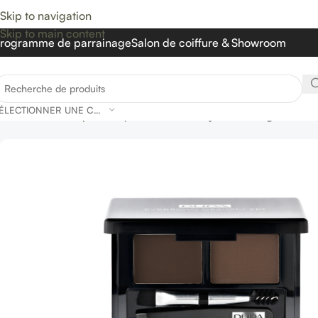
Skip to navigation
Skip to main content
rogramme de parrainage
Salon de coiffure & Showroom
SÉLECTIONNER UNE CATÉGORIE
Accueil
»
Boutique
»
Pupa kit sourcils- Eybrow Design Set