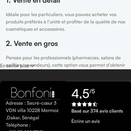
Idéale pour les particuliers, vous pouvez acheter vos
produits préférés à l’unité et profiter de la qualité de nos
cosmétiques et accessoires.
2. Vente en gros
Pensée pour les professionnels (pharmacies, salons de
coiffure, revendeurs), cette option vous permet d’obtenir
En savoir plus
nos produits en grandes quantités à des prix
avantageux.
4,5
/5
Ainsi, que vous soyez un particulier à la recherche de
soins pour vous-même, ou un professionnel souhaitant
Adresse : Sacré-cœur 3
revendre,
Bonfoni répond à vos attentes avec flexibilité
VDN villa 10228 Mermoz
Basé sur 374 avis clients
et accessibilité
.
,Dakar, Sénégal
Écrire un avis
Téléphone :