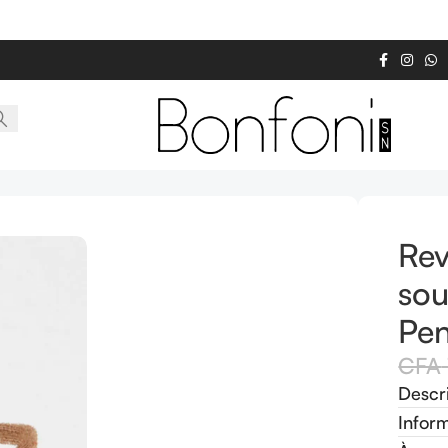
Brow Pencil Cool Brown
Rev
sou
Pen
CFA
Descr
Infor