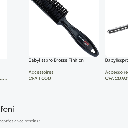
Babylisspro Brosse Finition
Babylisspro
e
pro marce
Accessoires
Accessoire
CFA
1.000
CFA
20.93
000
foni
daptées à vos besoins :