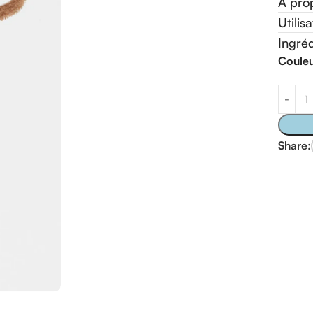
À pro
Utilis
Ingréd
Coule
Share: