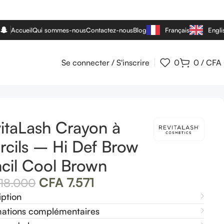
Accueil
Qui sommes-nous
Contactez-nous
Blog
Français
Engli
Se connecter / S'inscrire
0
0
/
CFA
itaLash Crayon à
rcils – Hi Def Brow
cil Cool Brown
CFA
7.571
18.000
iption
mations complémentaires