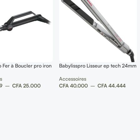
 Fer à Boucler pro iron
Babylisspro Lisseur ep tech 24mm
l 19 mm
sleek expert straightener
s
Accessoires
9
–
CFA
25.000
CFA
40.000
–
CFA
44.444